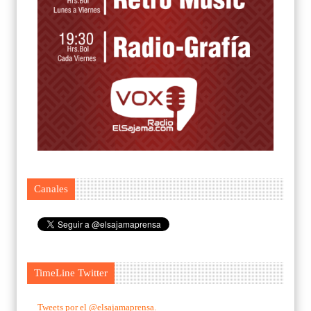
Canales
TimeLine Twitter
Tweets por el @elsajamaprensa.