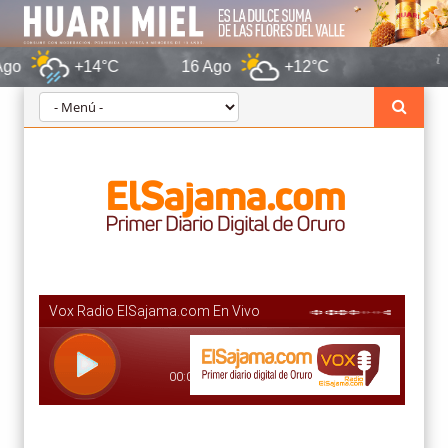
+14°C
16 Ago
+12°C
Oruro