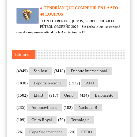
TENDRÍAN QUE COMPETIR EN LA AFO
40 EQUIPOS
CON CUARENTA EQUIPOS, SE DEBE JUGAR EL
FÚTBOL ORUREÑO 2026 - Sin fecha inicio, se conoció
que el campeonato oficial de la Asociación de Fú...
Etiquetas
(4949)
San Jose
(3418)
Deporte Internacional
(1830)
Deporte Nacional
(1532)
AFO
(1502)
LFPB
(917)
Oruro
(434)
Baloncesto
(235)
Automovilismo
(182)
Nacional B
(109)
Oruro Royal
(70)
Tecnologia
(26)
Copa Sudamericana
(20)
CPDO