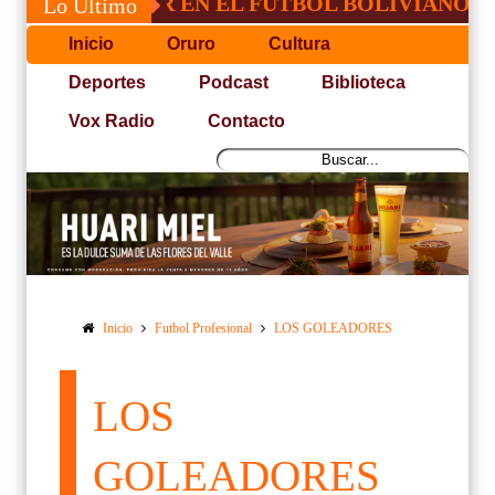
ICO LIDER EN EL FUTBOL BOLIVIANO
P
Lo Último
Inicio
Oruro
Cultura
Deportes
Podcast
Biblioteca
Vox Radio
Contacto
Inicio
Futbol Profesional
LOS GOLEADORES
LOS
GOLEADORES