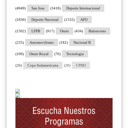
(4949)
San Jose
(3418)
Deporte Internacional
(1830)
Deporte Nacional
(1532)
AFO
(1502)
LFPB
(917)
Oruro
(434)
Baloncesto
(235)
Automovilismo
(182)
Nacional B
(109)
Oruro Royal
(70)
Tecnologia
(26)
Copa Sudamericana
(20)
CPDO