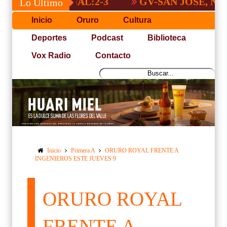
 NACIONAL:2-3
GV-SAN JOSÉ, NO PUDO
Lo Último
Inicio
Oruro
Cultura
Deportes
Podcast
Biblioteca
Vox Radio
Contacto
Inicio
Primera A
ORURO ROYAL FRENTE A
INGENIEROS ESTE JUEVES 9
ORURO ROYAL
FRENTE A