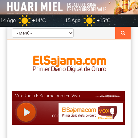
+14°C
15 Ago
+15°C
Oruro