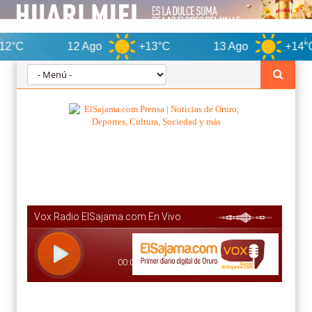
12 Ago
+13°C
13 Ago
+14°C