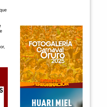
 que
e
de
or,