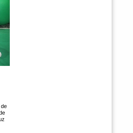
 de
 de
uz