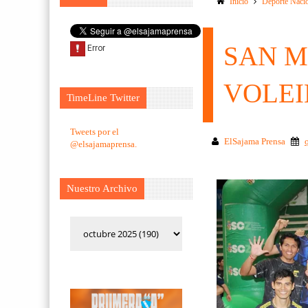
Inicio
Deporte Naci
SAN M
VOLEI
TimeLine Twitter
Tweets por el
ElSajama Prensa
@elsajamaprensa.
Nuestro Archivo