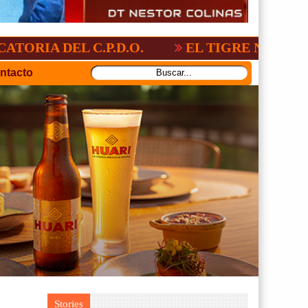
L C.P.D.O.
EL TIGRE NO PERDONO A N
ntacto
Stories