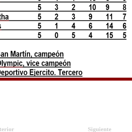
terior
Siguiente