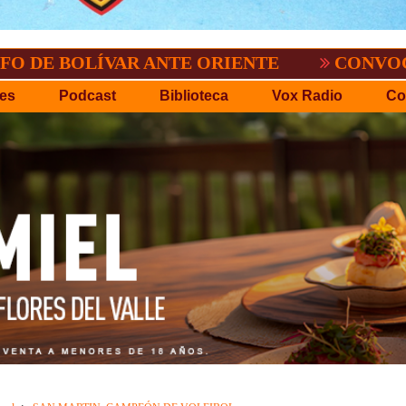
LÍVAR ANTE ORIENTE
CONVOCATORIA DE
es
Podcast
Biblioteca
Vox Radio
Co