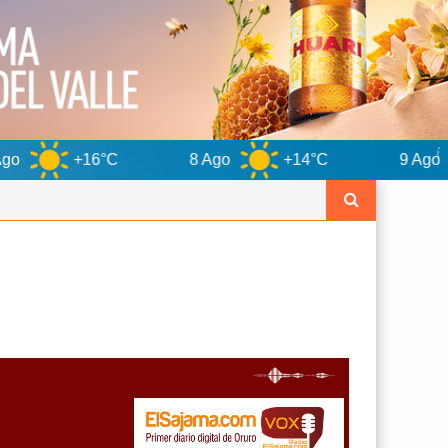
C
8 Ago
+14°C
9 Ago
+15°C