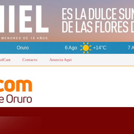
6 Ago
+14°C
7 Ago
+16°
odCast
Contacto
Anuncia Aqui