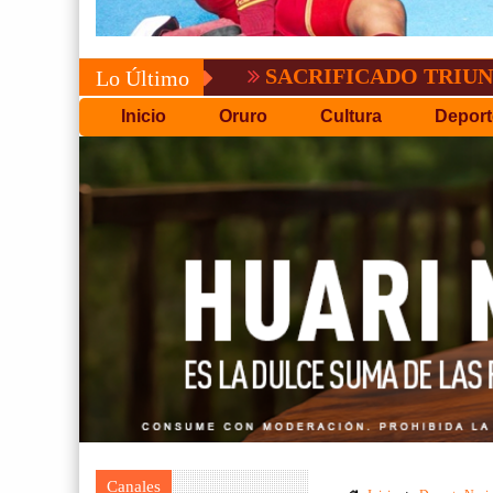
SACRIFICADO TRIUNFO DE BO
Lo Último
Inicio
Oruro
Cultura
Deport
Canales