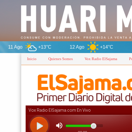
+13°C
12 Ago
+14°C
Oruro
Inicio
Quienes Somos
Vox Radio ElSajama
P