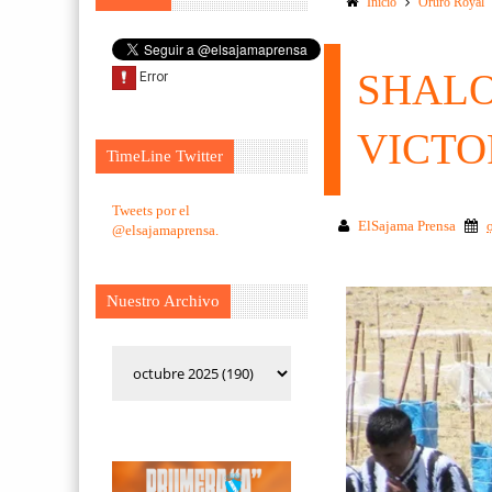
Inicio
Oruro Royal
SHALO
VICTO
TimeLine Twitter
Tweets por el
ElSajama Prensa
@elsajamaprensa.
Nuestro Archivo