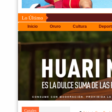
Lo Último
Inicio
Oruro
Cultura
Deport
Canales