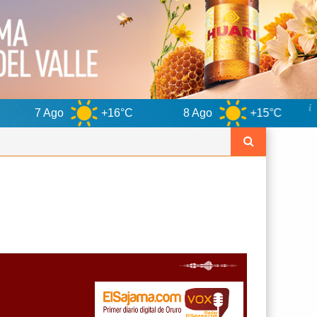
+16°C
8 Ago
+15°C
9 Ago