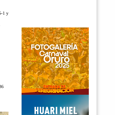
5-1 y
a
86