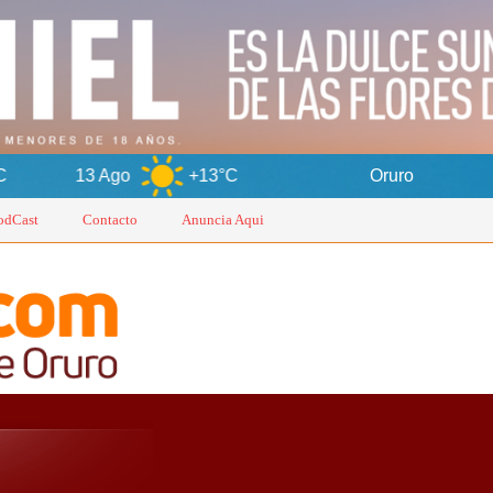
+13°C
Oruro
7 Ago
odCast
Contacto
Anuncia Aqui