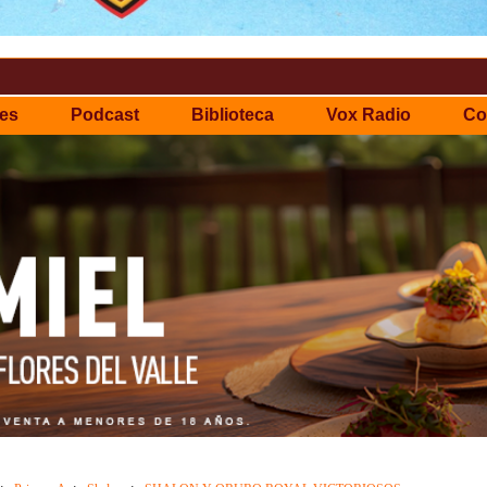
es
Podcast
Biblioteca
Vox Radio
Co