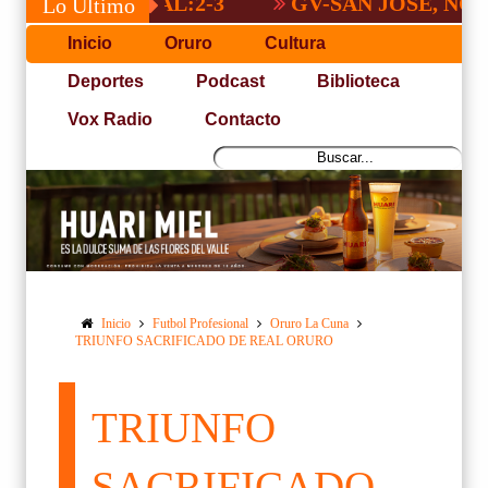
GV-SAN JOSÉ, NO PUDO C
Lo Último
Inicio
Oruro
Cultura
Deportes
Podcast
Biblioteca
Vox Radio
Contacto
Inicio
Futbol Profesional
Oruro La Cuna
TRIUNFO SACRIFICADO DE REAL ORURO
TRIUNFO
SACRIFICADO