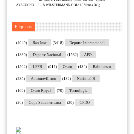
AYACUCHO 0 – 5 WILSTERMANN GOL: 6´ Matias Delg...
Etiquetas
(4949)
San Jose
(3418)
Deporte Internacional
(1830)
Deporte Nacional
(1532)
AFO
(1502)
LFPB
(917)
Oruro
(434)
Baloncesto
(235)
Automovilismo
(182)
Nacional B
(109)
Oruro Royal
(70)
Tecnologia
(26)
Copa Sudamericana
(20)
CPDO