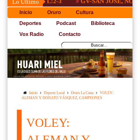
GV-SAN JOSÉ, NO PUDO C
Lo Último
Inicio
Oruro
Cultura
Deportes
Podcast
Biblioteca
Vox Radio
Contacto
Inicio
Deporte Local
Oruro La Cuna
VOLEY:
ALEMAN Y DONATO VÁSQUEZ, CAMPEONES
VOLEY:
ALEMAN Y