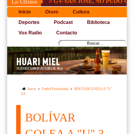
GV-SAN JOSÉ, NO PUDO CON SAN 
Lo Último
Inicio
Oruro
Cultura
Deportes
Podcast
Biblioteca
Vox Radio
Contacto
Inicio
Futbol Profesional
BOLÍVAR GOLEA A "U"
3-0
BOLÍVAR
GOLEA A "U" 3-