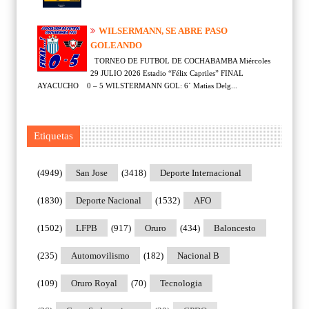
WILSERMANN, SE ABRE PASO
GOLEANDO
TORNEO DE FUTBOL DE COCHABAMBA Miércoles
29 JULIO 2026 Estadio “Félix Capriles” FINAL
AYACUCHO 0 – 5 WILSTERMANN GOL: 6´ Matias Delg...
Etiquetas
(4949)
San Jose
(3418)
Deporte Internacional
(1830)
Deporte Nacional
(1532)
AFO
(1502)
LFPB
(917)
Oruro
(434)
Baloncesto
(235)
Automovilismo
(182)
Nacional B
(109)
Oruro Royal
(70)
Tecnologia