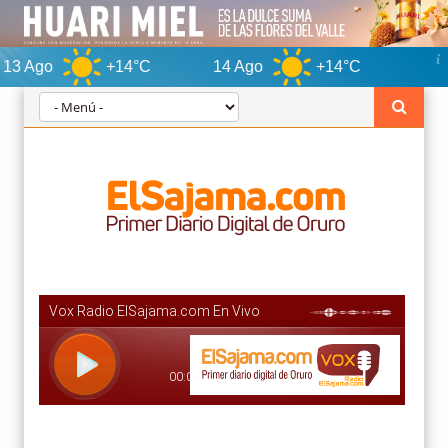
+14°C
14 Ago
+14°C
Oruro