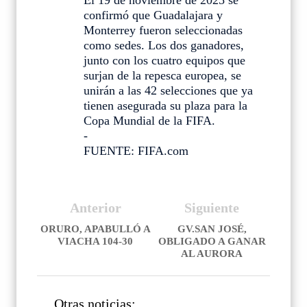
El 19 de noviembre de 2025 se
confirmó que Guadalajara y
Monterrey fueron seleccionadas
como sedes. Los dos ganadores,
junto con los cuatro equipos que
surjan de la repesca europea, se
unirán a las 42 selecciones que ya
tienen asegurada su plaza para la
Copa Mundial de la FIFA.
-
FUENTE: FIFA.com
Anterior
Siguiente
ORURO, APABULLÓ A
GV.SAN JOSÉ,
VIACHA 104-30
OBLIGADO A GANAR
AL AURORA
Otras noticias: