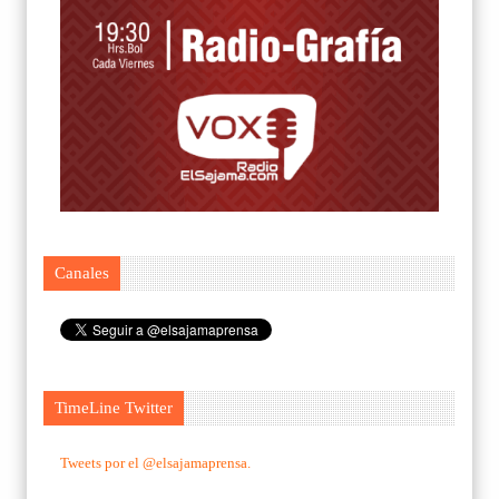
Canales
TimeLine Twitter
Tweets por el @elsajamaprensa.