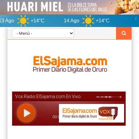
+14°C
14 Ago
+14°C
Oruro