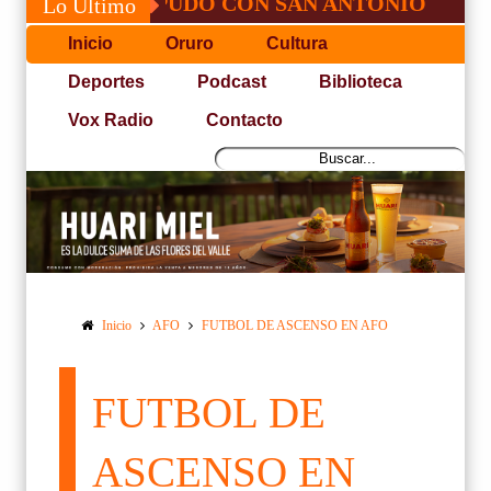
OSÉ, NO PUDO CON SAN ANTONIO
COPA 
Lo Último
Inicio
Oruro
Cultura
Deportes
Podcast
Biblioteca
Vox Radio
Contacto
Inicio
AFO
FUTBOL DE ASCENSO EN AFO
FUTBOL DE
ASCENSO EN