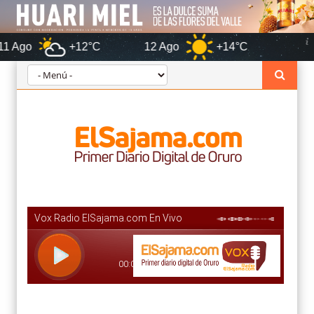
+12°C
12 Ago
+14°C
Oruro