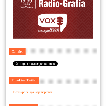
Canales
TimeLine Twitter
Tweets por el @elsajamaprensa.