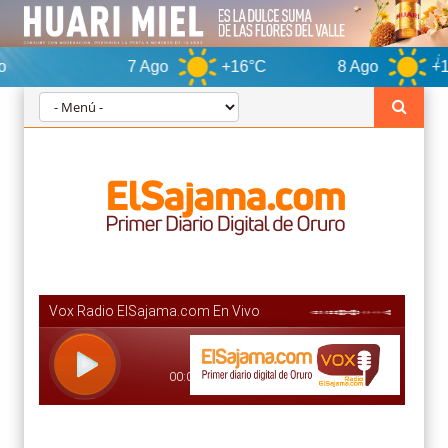
7 Ago
+16°C
8 Ago
+15°C