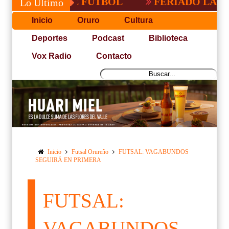
CEÑA DE FUTBOL
FERIADO LARGO EN B
Lo Último
Inicio
Oruro
Cultura
Deportes
Podcast
Biblioteca
Vox Radio
Contacto
Inicio
Futsal Orureño
FUTSAL: VAGABUNDOS
SEGUIRÁ EN PRIMERA
FUTSAL:
VAGABUNDOS