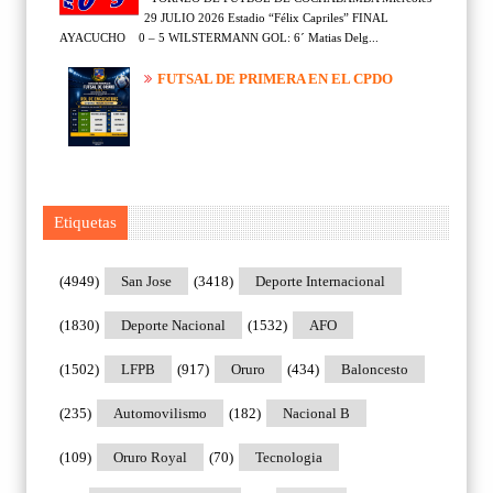
29 JULIO 2026 Estadio “Félix Capriles” FINAL
AYACUCHO 0 – 5 WILSTERMANN GOL: 6´ Matias Delg...
FUTSAL DE PRIMERA EN EL CPDO
Etiquetas
(4949)
San Jose
(3418)
Deporte Internacional
(1830)
Deporte Nacional
(1532)
AFO
(1502)
LFPB
(917)
Oruro
(434)
Baloncesto
(235)
Automovilismo
(182)
Nacional B
(109)
Oruro Royal
(70)
Tecnologia