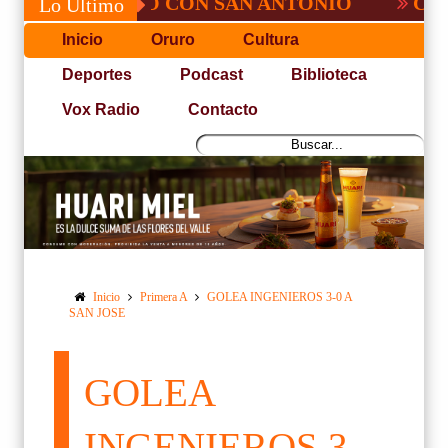
, NO PUDO CON SAN ANTONIO
COPA PA
Lo Último
Inicio
Oruro
Cultura
Deportes
Podcast
Biblioteca
Vox Radio
Contacto
Inicio
Primera A
GOLEA INGENIEROS 3-0 A
SAN JOSE
GOLEA
INGENIEROS 3-