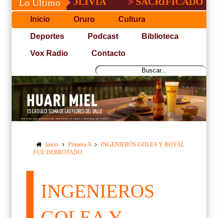
O EN BOLIVIA
SACRIFICADO TRIUNFO 
Lo Último
Inicio
Oruro
Cultura
Deportes
Podcast
Biblioteca
Vox Radio
Contacto
Inicio
Primera A
INGENIEROS GOLEA Y ROYAL
FUE DERROTADO
INGENIEROS
GOLEA Y