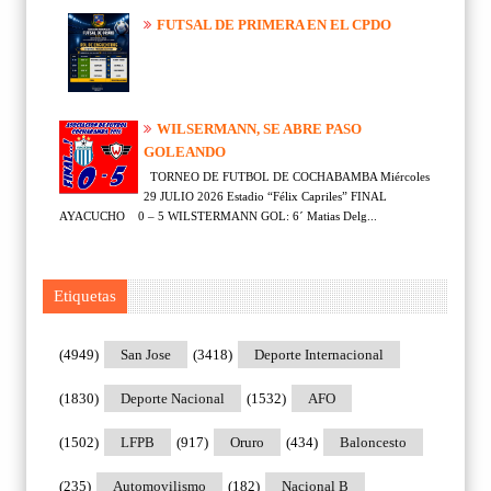
FUTSAL DE PRIMERA EN EL CPDO
WILSERMANN, SE ABRE PASO
GOLEANDO
TORNEO DE FUTBOL DE COCHABAMBA Miércoles
29 JULIO 2026 Estadio “Félix Capriles” FINAL
AYACUCHO 0 – 5 WILSTERMANN GOL: 6´ Matias Delg...
Etiquetas
(4949)
San Jose
(3418)
Deporte Internacional
(1830)
Deporte Nacional
(1532)
AFO
(1502)
LFPB
(917)
Oruro
(434)
Baloncesto
(235)
Automovilismo
(182)
Nacional B