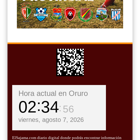
Hora actual en Oruro
02
34
58
viernes, agosto 7, 2026
ElSajama.com diario digital donde podrás encontrar información