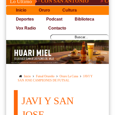
NO PUDO CON SAN ANTONIO
COPA PACEÑ
Lo Último
Inicio
Oruro
Cultura
Deportes
Podcast
Biblioteca
Vox Radio
Contacto
Inicio
Futsal Orureño
Oruro La Cuna
JAVI Y
SAN JOSE CAMPEONES DE FUTSAL
JAVI Y SAN
JOSE