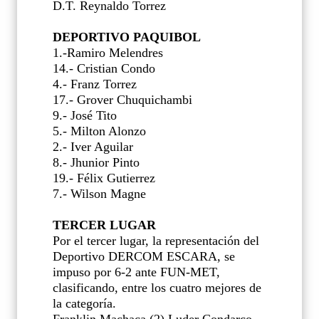
D.T. Reynaldo Torrez
DEPORTIVO PAQUIBOL
1.-Ramiro Melendres
14.- Cristian Condo
4.- Franz Torrez
17.- Grover Chuquichambi
9.- José Tito
5.- Milton Alonzo
2.- Iver Aguilar
8.- Jhunior Pinto
19.- Félix Gutierrez
7.- Wilson Magne
TERCER LUGAR
Por el tercer lugar, la representación del
Deportivo DERCOM ESCARA, se
impuso por 6-2 ante FUN-MET,
clasificando, entre los cuatro mejores de
la categoría.
Franklin Machaca (2) Luder Condarco,