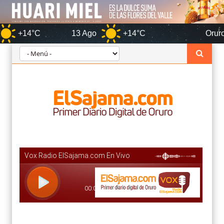
13 Ago
+14°C
Oruro