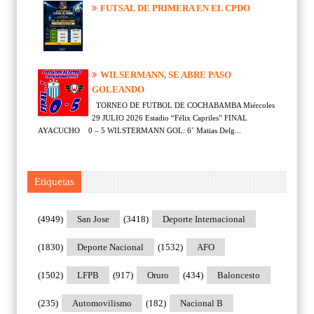
FUTSAL DE PRIMERA EN EL CPDO
WILSERMANN, SE ABRE PASO
GOLEANDO
TORNEO DE FUTBOL DE COCHABAMBA Miércoles
29 JULIO 2026 Estadio “Félix Capriles” FINAL
AYACUCHO 0 – 5 WILSTERMANN GOL: 6´ Matias Delg...
Etiquetas
(4949)
San Jose
(3418)
Deporte Internacional
(1830)
Deporte Nacional
(1532)
AFO
(1502)
LFPB
(917)
Oruro
(434)
Baloncesto
(235)
Automovilismo
(182)
Nacional B