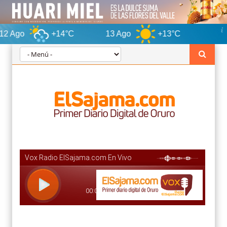
+14°C
13 Ago
+13°C
Oruro