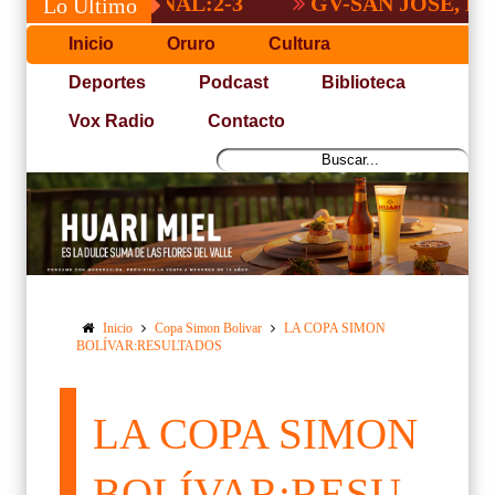
A NACIONAL:2-3
GV-SAN JOSÉ, NO PUD
Lo Último
Inicio
Oruro
Cultura
Deportes
Podcast
Biblioteca
Vox Radio
Contacto
Inicio
Copa Simon Bolivar
LA COPA SIMON
BOLÍVAR:RESULTADOS
LA COPA SIMON
BOLÍVAR:RESU