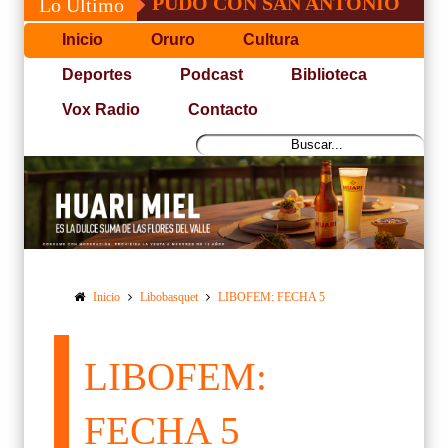
JOSÉ, NO PUDO CON SAN ANTONIO
COPA
Lo Último
Inicio
Oruro
Cultura
Deportes
Podcast
Biblioteca
Vox Radio
Contacto
Inicio
Libobasquet
LIBOFEM: FECHA 5
LIBOFEM:
FECHA 5