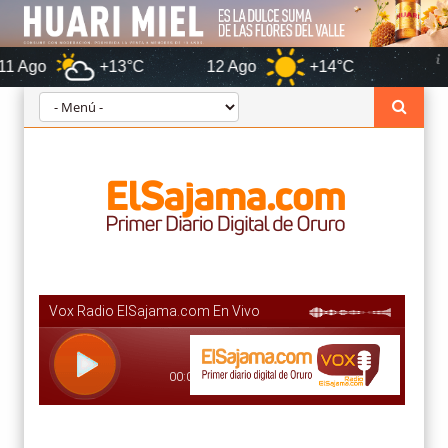
+13°C
12 Ago
+14°C
Oruro