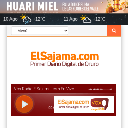
+12°C
11 Ago
+12°C
Orur