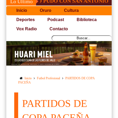
 JOSÉ, NO PUDO CON SAN ANTONIO
COP
Lo Último
Inicio
Oruro
Cultura
Deportes
Podcast
Biblioteca
Vox Radio
Contacto
Inicio
Futbol Profesional
PARTIDOS DE COPA
PACEÑA
PARTIDOS DE
COPA PACEÑA