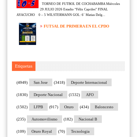
TORNEO DE FUTBOL DE COCHABAMBA Miércoles
29 JULIO 2026 Estadio “Félix Capriles” FINAL
AYACUCHO 0 – 5 WILSTERMANN GOL: 6´ Matias Delg...
FUTSAL DE PRIMERA EN EL CPDO
Etiquetas
(4949)
San Jose
(3418)
Deporte Internacional
(1830)
Deporte Nacional
(1532)
AFO
(1502)
LFPB
(917)
Oruro
(434)
Baloncesto
(235)
Automovilismo
(182)
Nacional B
(109)
Oruro Royal
(70)
Tecnologia