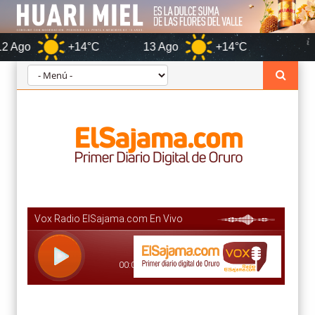
+14°C
13 Ago
+14°C
Oruro