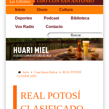
OSÉ, NO PUDO CON SAN ANTONIO
COPA 
Lo Último
Inicio
Oruro
Cultura
Deportes
Podcast
Biblioteca
Vox Radio
Contacto
Inicio
Copa Simon Bolivar
REAL POTOSÍ
CLASIFICADO
REAL POTOSÍ
CLASIFICADO