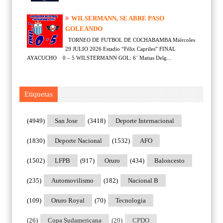
WILSERMANN, SE ABRE PASO
GOLEANDO
TORNEO DE FUTBOL DE COCHABAMBA Miércoles
29 JULIO 2026 Estadio “Félix Capriles” FINAL
AYACUCHO 0 – 5 WILSTERMANN GOL: 6´ Matias Delg...
Etiquetas
(4949)
San Jose
(3418)
Deporte Internacional
(1830)
Deporte Nacional
(1532)
AFO
(1502)
LFPB
(917)
Oruro
(434)
Baloncesto
(235)
Automovilismo
(182)
Nacional B
(109)
Oruro Royal
(70)
Tecnologia
(26)
Copa Sudamericana
(20)
CPDO