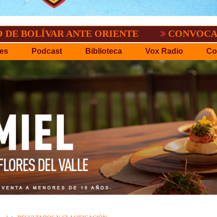
VAR ANTE ORIENTE
CONVOCATORIA DEL 
es
Podcast
Biblioteca
Vox Radio
Co