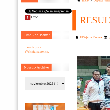
Inicio
Deporte Naci
RESUL
TimeLine Twitter
ElSajama Prensa
Tweets por el
@elsajamaprensa.
Nuestro Archivo