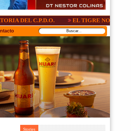
C.P.D.O.
EL TIGRE NO PERDONO A NAC
ntacto
Stories