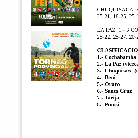
CHUQUISACA
25-21, 18-25, 25-
LA PAZ
1 - 3
25-22, 25-27, 20-
CLASIFICACIO
1.- Cochabamba
2.- La Paz (vice
3.- Chuquisaca (
4.- Beni
5.- Oruro
6.- Santa Cruz
7.- Tarija
8.- Potosí