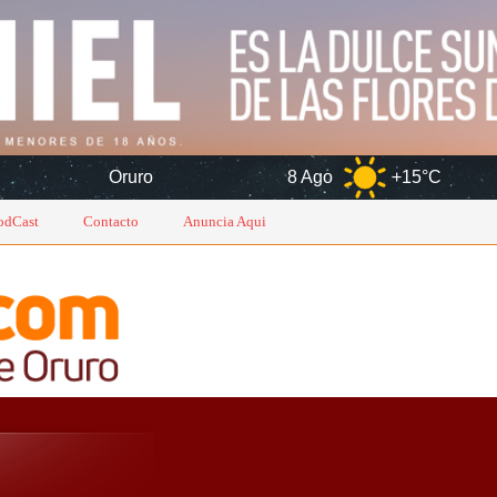
ruro
8 Ago
+15°C
9 Ago
odCast
Contacto
Anuncia Aqui