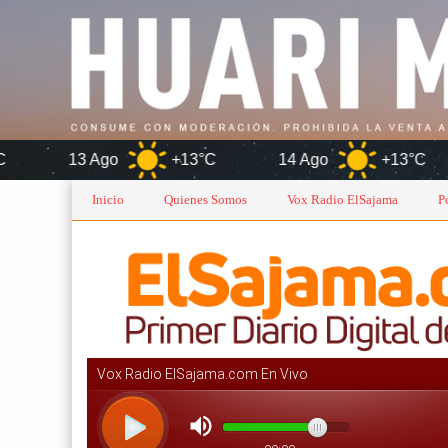
o
+13°C
14 Ago
+13°C
O
Inicio
Quienes Somos
Vox Radio ElSajama
P