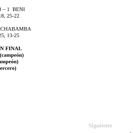
3 – 1
BENI
18, 25-22
 COCHABAMBA
25, 13-25
N FINAL
 (campeón)
campeón)
tercero)
Siguiente