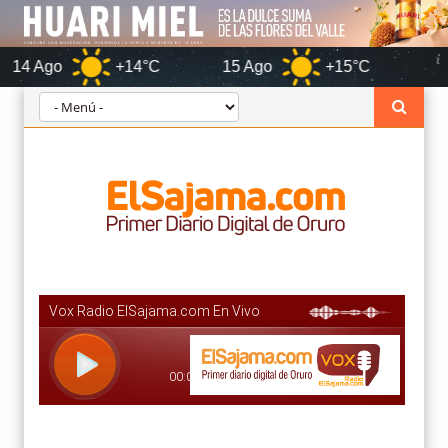
+14°C
15 Ago
+15°C
Oru