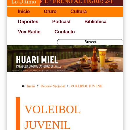
"INDE" FRENO AL TIGRE: 2-1
SACRI
Lo Último
Inicio
Oruro
Cultura
Deportes
Podcast
Biblioteca
Vox Radio
Contacto
Inicio
Deporte Nacional
VOLEIBOL JUVENIL
VOLEIBOL
JUVENIL