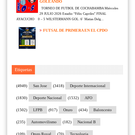
GOLEANDO
TORNEO DE FUTBOL DE COCHABAMBA Miércoles
29 JULIO 2026 Estadio “Félix Capriles” FINAL
AYACUCHO 0 – 5 WILSTERMANN GOL: 6´ Matias Delg...
FUTSAL DE PRIMERA EN EL CPDO
Etiquetas
(4949)
San Jose
(3418)
Deporte Internacional
(1830)
Deporte Nacional
(1532)
AFO
(1502)
LFPB
(917)
Oruro
(434)
Baloncesto
(235)
Automovilismo
(182)
Nacional B
(109)
Oruro Royal
(70)
Tecnologia