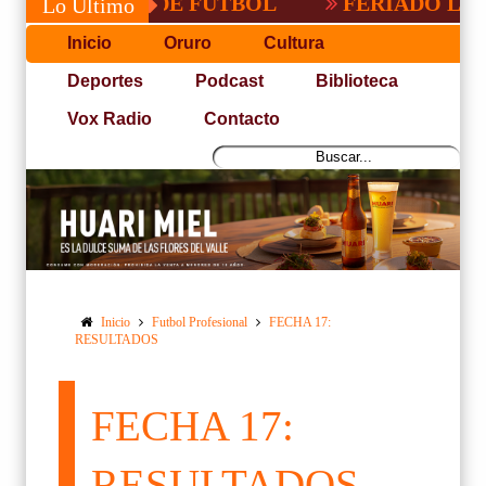
PACEÑA DE FUTBOL
FERIADO LARGO EN
Lo Último
Inicio
Oruro
Cultura
Deportes
Podcast
Biblioteca
Vox Radio
Contacto
Inicio
Futbol Profesional
FECHA 17:
RESULTADOS
FECHA 17:
RESULTADOS