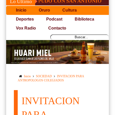
JOSÉ, NO PUDO CON SAN ANTONIO
COPA
Lo Último
Inicio
Oruro
Cultura
Deportes
Podcast
Biblioteca
Vox Radio
Contacto
Inicio
SOCIEDAD
INVITACION PARA
ANTROPOLOGOS COLEGIADOS
INVITACION
PARA