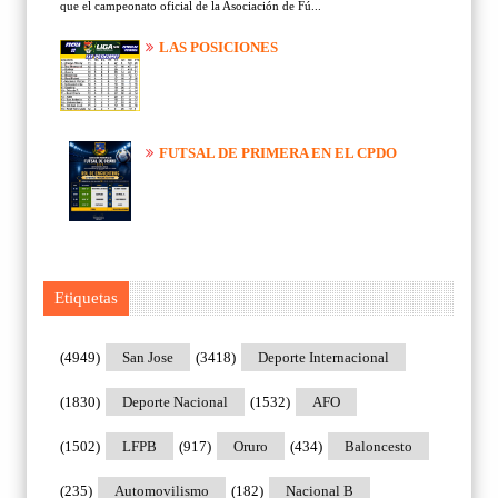
que el campeonato oficial de la Asociación de Fú...
LAS POSICIONES
FUTSAL DE PRIMERA EN EL CPDO
Etiquetas
(4949)
San Jose
(3418)
Deporte Internacional
(1830)
Deporte Nacional
(1532)
AFO
(1502)
LFPB
(917)
Oruro
(434)
Baloncesto
(235)
Automovilismo
(182)
Nacional B