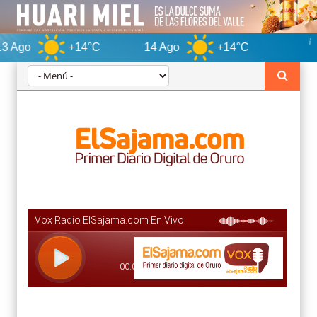
+14°C
14 Ago
+14°C
Oruro