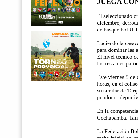
JUEGA CO
-
El seleccionado o
diciembre, derrota
de basquetbol U-16
Luciendo la casac
para dominar las a
El nivel técnico d
los restantes parti
Este viernes 5 de
horas, en el colis
su similar de Tari
pundonor deportivo
En la competencia 
Cochabamba, Tarij
La Federación Boli
fecha inicial del 