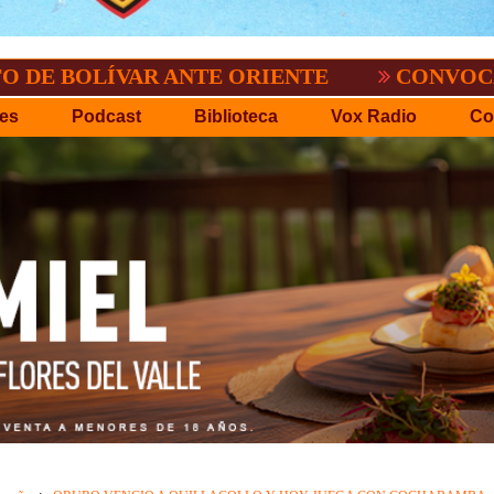
ÍVAR ANTE ORIENTE
CONVOCATORIA DEL
es
Podcast
Biblioteca
Vox Radio
Co