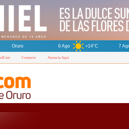
6 Ago
+14°C
7 Ago
+16°C
odCast
Contacto
Anuncia Aqui