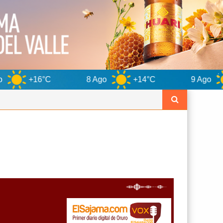
8 Ago
+14°C
9 Ago
+15°C