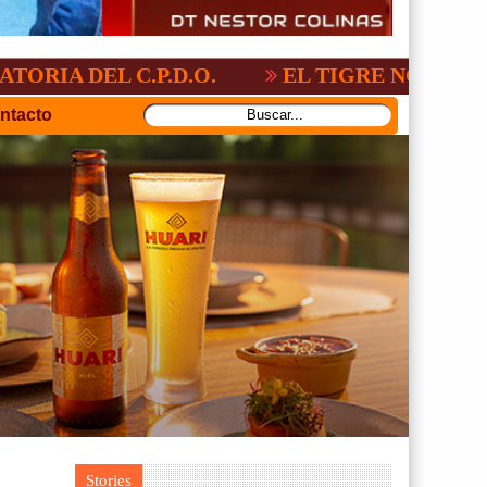
 C.P.D.O.
EL TIGRE NO PERDONO A NA
ntacto
Stories