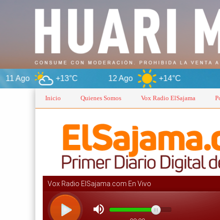
+13°C
12 Ago
+14°C
Oruro
Inicio
Quienes Somos
Vox Radio ElSajama
P