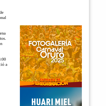
 de
onal
aena
tos.
en
8:00
ció a