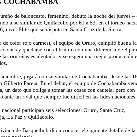
N COCHABAMBA
rureño de baloncesto, femenino, debuto la noche del jueves 4
ndo a su similar de Quillacollo por 61 a 53, en el torneo naci
, nivel Elite que se disputa en Santa Cruz de la Sierra.
a de color rojo carmesí, el equipo de Oruro, cumplió buena f
cciones y quedarse con el triunfo con una diferencia de 8 pun
e las orureñas es alentador y se espera una mejor producción 
dos.
 diciembre, jugará con su similar de Cochabamba, desde las 1
eo Gilberto Pareja. En el debut, el equipo de Cochabamba ven
ja, un dato que obliga a tomar las cosas con cautela, pero con
 ante un rival que siempre fue difícil en las lides nacionales.
nacional participan seis selecciones; Oruro, Santa Cruz,
a, La Paz y Quillacollo.
viana de Basquetbol, dio a conocer el siguiente detalle de la
torneo nacional;