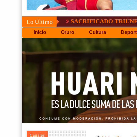
SACRIFICADO TRIUNFO DE BOL
Lo Último
Inicio
Oruro
Cultura
Deport
Canales