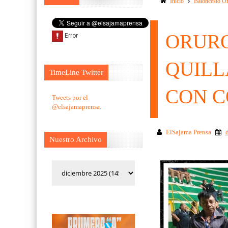
Inicio
Baloncesto O
ORURO
QUILL
TimeLine Twitter
CON 
Tweets por el
@elsajamaprensa.
ElSajama Prensa
Nuestro Archivo