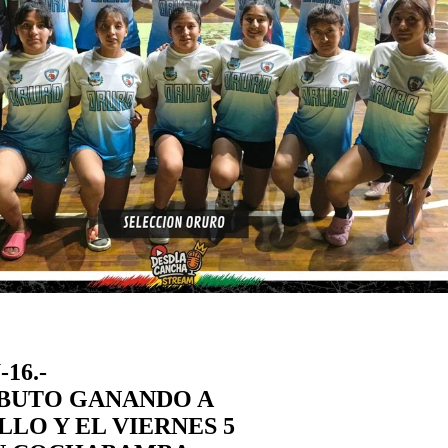
-16.-
BUTO GANANDO A
LO Y EL VIERNES 5