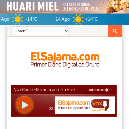
+14°C
14 Ago
+14°C
Oruro