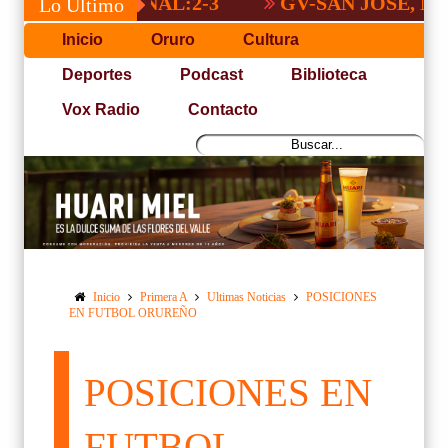
A NACIONAL:2-3
GV-SAN JOSÉ, NO PUD
Lo Último
Inicio
Oruro
Cultura
Deportes
Podcast
Biblioteca
Vox Radio
Contacto
Inicio
Primera A
Ultimas Noticias
POSICIONES
EN FUTBOL ORUREÑO
POSICIONES EN
FUTBOL