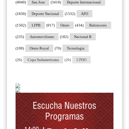
(4949)
San Jose
(3418)
Deporte Internacional
(1830)
Deporte Nacional
(1532)
AFO
(1502)
LFPB
(917)
Oruro
(434)
Baloncesto
(235)
Automovilismo
(182)
Nacional B
(109)
Oruro Royal
(70)
Tecnologia
(26)
Copa Sudamericana
(20)
CPDO