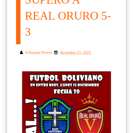
REAL ORURO 5-
3
ElSajama Prensa
diciembre 15, 2025