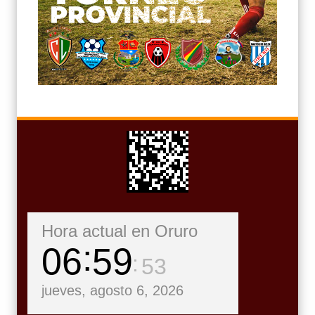
Hora actual en Oruro
06
59
54
jueves, agosto 6, 2026