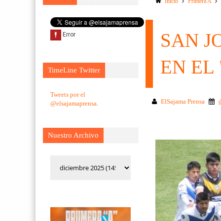
Inicio
Primera A
SAN J
EN EL
TimeLine Twitter
Tweets por el
ElSajama Prensa
@elsajamaprensa.
Nuestro Archivo