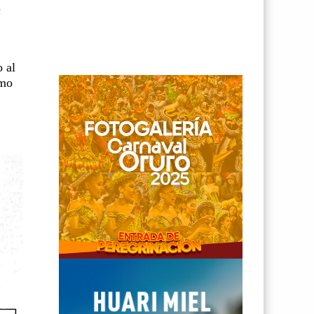
a
 al
smo