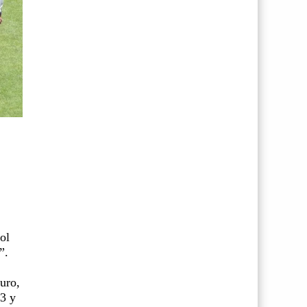
ol
”.
uro,
 3 y