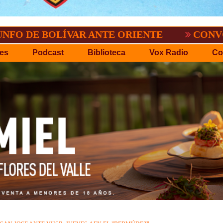
OLÍVAR ANTE ORIENTE
CONVOCATORIA 
es
Podcast
Biblioteca
Vox Radio
Co