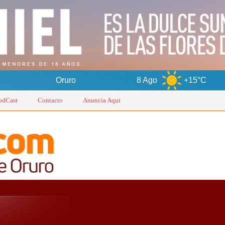
Oruro
8 Ago
+15°C
9 Ago
odCast
Contacto
Anuncia Aqui