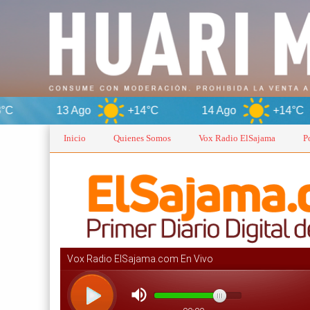
Ago
+14°C
14 Ago
+14°C
Inicio
Quienes Somos
Vox Radio ElSajama
P