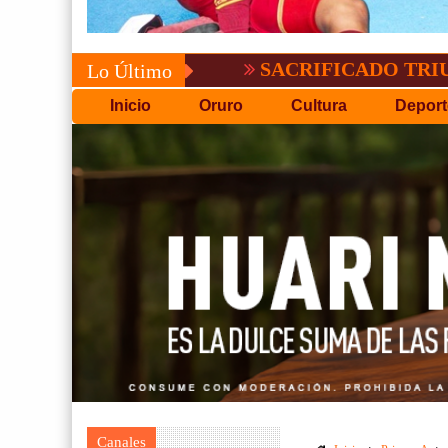
SACRIFICADO TRIUNFO DE B
Lo Último
Inicio
Oruro
Cultura
Deport
Canales