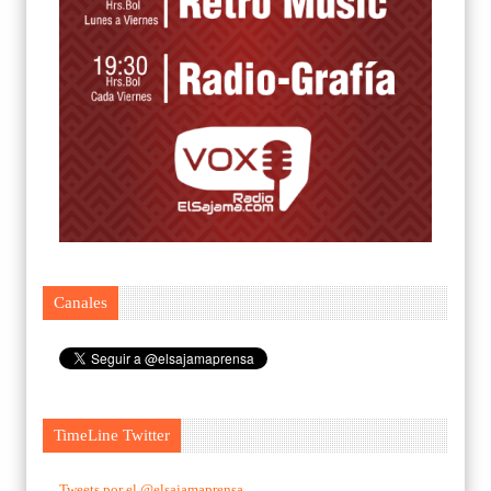
Canales
TimeLine Twitter
Tweets por el @elsajamaprensa.