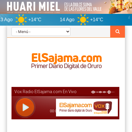
+14°C
14 Ago
+14°C
Oruro