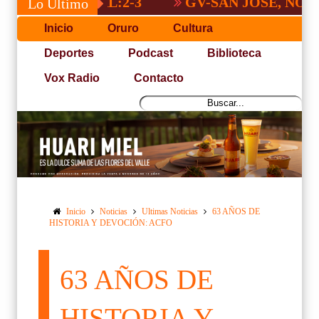
GV-SAN JOSÉ, NO PUDO CO
Lo Último
Inicio
Oruro
Cultura
Deportes
Podcast
Biblioteca
Vox Radio
Contacto
Inicio
Noticias
Ultimas Noticias
63 AÑOS DE
HISTORIA Y DEVOCIÓN: ACFO
63 AÑOS DE
HISTORIA Y