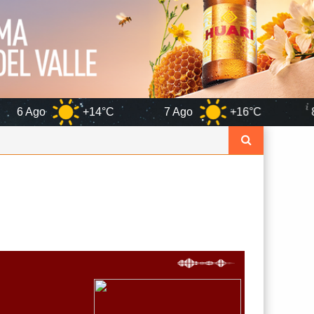
+14°C
7 Ago
+16°C
8 Ago