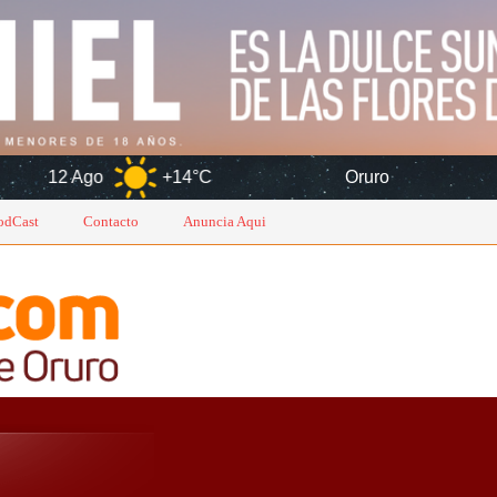
+14°C
Oruro
6 Ago
odCast
Contacto
Anuncia Aqui