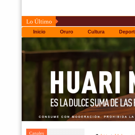
Lo Último
Inicio
Oruro
Cultura
Deport
Canales