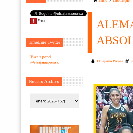
Inicio
Libobasquet
ALEMA
ABSOL
TimeLine Twitter
Tweets por el
ElSajama Prensa
@elsajamaprensa.
Nuestro Archivo