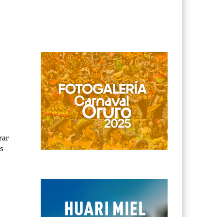
l
s
rar
s