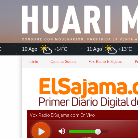
Ago
+14°C
11 Ago
+13°C
12 Ago
Inicio
Quienes Somos
Vox Radio ElSajama
P