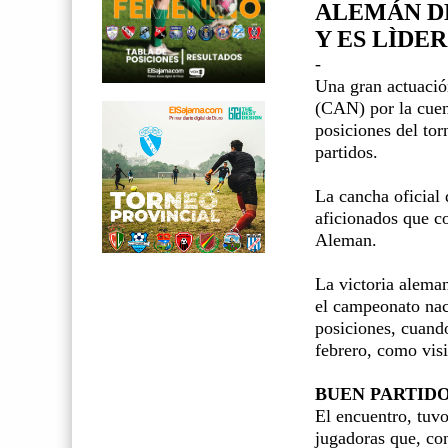
ALEMÁN D
Y ES LÌDE
-
Una gran actuació
(CAN) por la cuen
posiciones del to
partidos.
La cancha oficial 
aficionados que co
Aleman.
La victoria aleman
el campeonato naci
posiciones, cuando
febrero, como visi
BUEN PARTID
El encuentro, tuv
jugadoras que, co