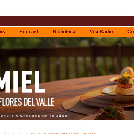
es
Podcast
Biblioteca
Vox Radio
Co