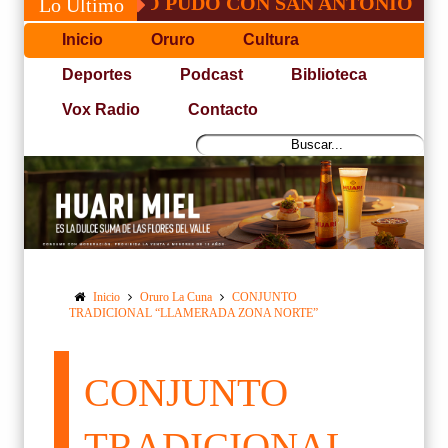
 JOSÉ, NO PUDO CON SAN ANTONIO
COP
Lo Último
Inicio
Oruro
Cultura
Deportes
Podcast
Biblioteca
Vox Radio
Contacto
Inicio
Oruro La Cuna
CONJUNTO
TRADICIONAL “LLAMERADA ZONA NORTE”
CONJUNTO
TRADICIONAL