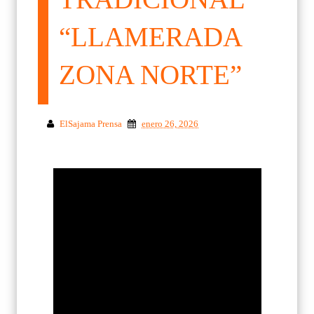
“LLAMERADA
ZONA NORTE”
ElSajama Prensa
enero 26, 2026