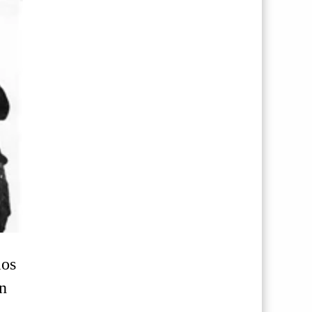
los
rn