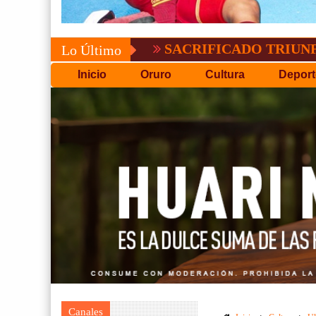
SACRIFICADO TRIUNFO DE BO
Lo Último
Inicio
Oruro
Cultura
Deport
Canales