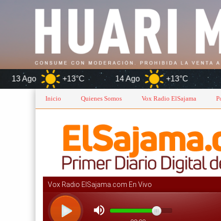
+13°C
14 Ago
+13°C
Oruro
Inicio
Quienes Somos
Vox Radio ElSajama
P