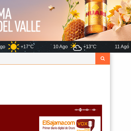
C
10 Ago
+13°C
11 Ago
+12°C