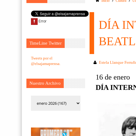
Inicio
Cultura
Ul
DÍA I
BEATL
TimeLine Twitter
Tweets por el
Estela Llanque Ferruf
@elsajamaprensa.
16 de enero
Nuestro Archivo
DÍA INTER