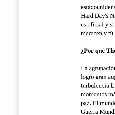
estadounidens
Hard Day's Ni
es oficial y s
merecen y tú
¿Por qué The
La agrupación
logró gran a
turbulencia.L
momentos más 
paz. El mundo
Guerra Mundi