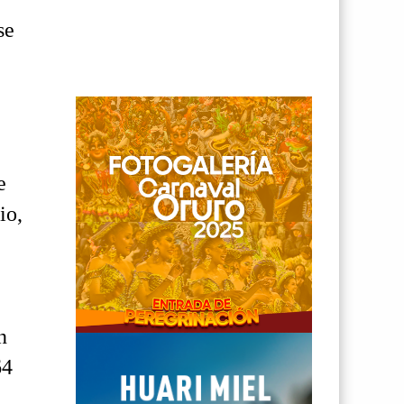
se
e
io,
n
64