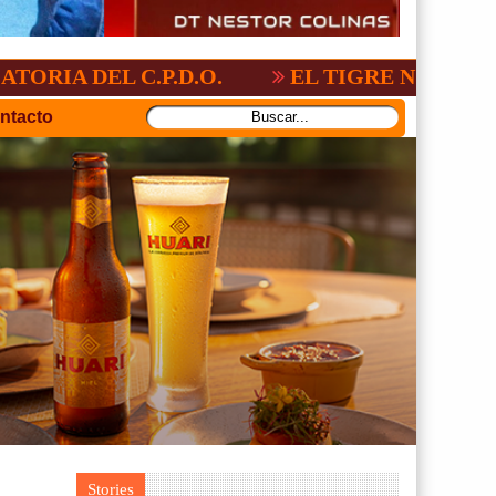
L C.P.D.O.
EL TIGRE NO PERDONO A NA
ntacto
Stories