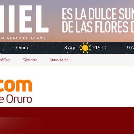
8 Ago
+15°C
9 Ago
+17°
odCast
Contacto
Anuncia Aqui