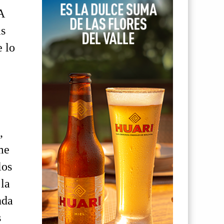
A
as
e lo
,
me
los
 la
nda
s