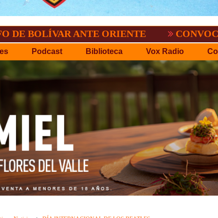
LÍVAR ANTE ORIENTE
CONVOCATORIA DE
es
Podcast
Biblioteca
Vox Radio
Co