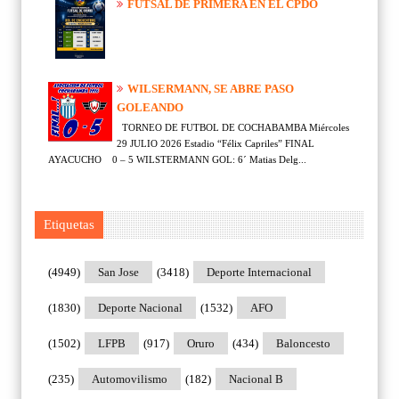
FUTSAL DE PRIMERA EN EL CPDO
WILSERMANN, SE ABRE PASO
GOLEANDO
TORNEO DE FUTBOL DE COCHABAMBA Miércoles
29 JULIO 2026 Estadio “Félix Capriles” FINAL
AYACUCHO 0 – 5 WILSTERMANN GOL: 6´ Matias Delg...
Etiquetas
(4949)
San Jose
(3418)
Deporte Internacional
(1830)
Deporte Nacional
(1532)
AFO
(1502)
LFPB
(917)
Oruro
(434)
Baloncesto
(235)
Automovilismo
(182)
Nacional B