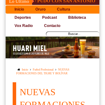
 JOSÉ, NO PUDO CON SAN ANTONIO
COP
Lo Último
Inicio
Oruro
Cultura
Deportes
Podcast
Biblioteca
Vox Radio
Contacto
Inicio
Futbol Profesional
NUEVAS
FORMACIONES DEL TIGRE Y BOLÍVAR
NUEVAS
FORMACIONES