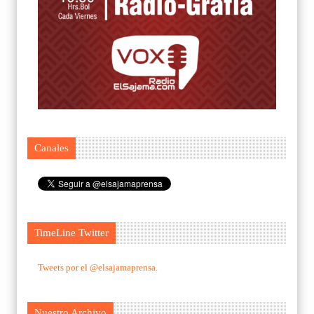
Canales
TimeLine Twitter
Tweets por el @elsajamaprensa.
Nuestro Archivo