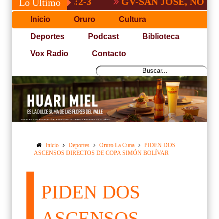
GV-SAN JOSÉ, NO PUDO C
Lo Último
Inicio
Oruro
Cultura
Deportes
Podcast
Biblioteca
Vox Radio
Contacto
Inicio
Deportes
Oruro La Cuna
PIDEN DOS
ASCENSOS DIRECTOS DE COPA SIMÓN BOLÍVAR
PIDEN DOS
ASCENSOS