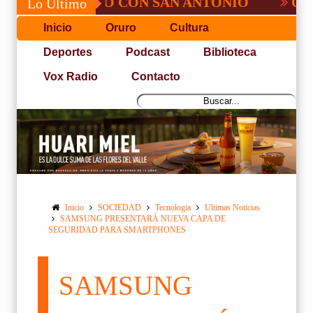
, NO PUDO CON SAN ANTONIO
COPA PAC
Lo Último
Inicio
Oruro
Cultura
Deportes
Podcast
Biblioteca
Vox Radio
Contacto
Inicio
SOCIEDAD
Tecnologia
Ultimas Noticias
SAMSUNG PRESENTARÁ NUEVA CAPA DE
SEGURIDAD PARA SMARTPHONES
SAMSUNG