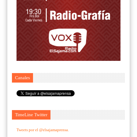
Canales
TimeLine Twitter
Tweets por el @elsajamaprensa.