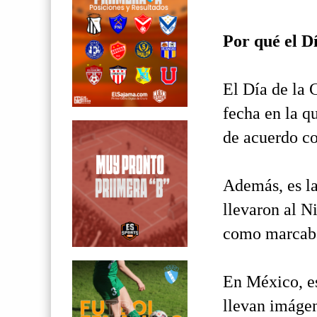
Por qué el Dí
El Día de la C
fecha en la q
de acuerdo c
Además, es la
llevaron al N
como marcaba
En México, es
llevan imágen