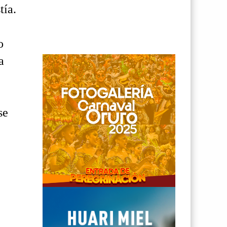
tía.
o
a
se