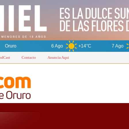
6 Ago
+14°C
7 Ago
+16°C
odCast
Contacto
Anuncia Aqui