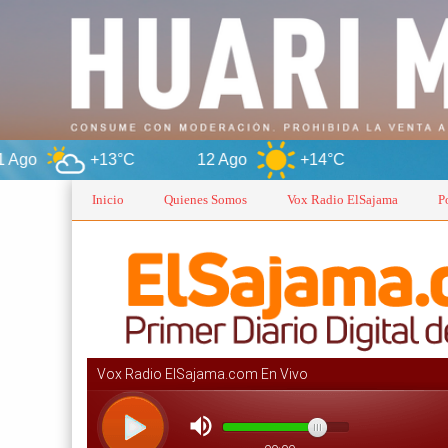
13°C
12 Ago
+14°C
Oruro
Inicio
Quienes Somos
Vox Radio ElSajama
P