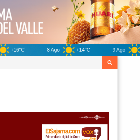
8 Ago
+14°C
9 Ago
+15°C