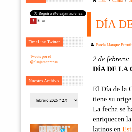
Inicio
Cultura
Ul
DÍA D
TimeLine Twitter
Estela Llanque Ferruf
Tweets por el
2 de febrero:
@elsajamaprensa.
DÍA DE LA
Nuestro Archivo
El Día de la 
tiene su orig
La fecha se h
enriquecen la
latinos en
Est