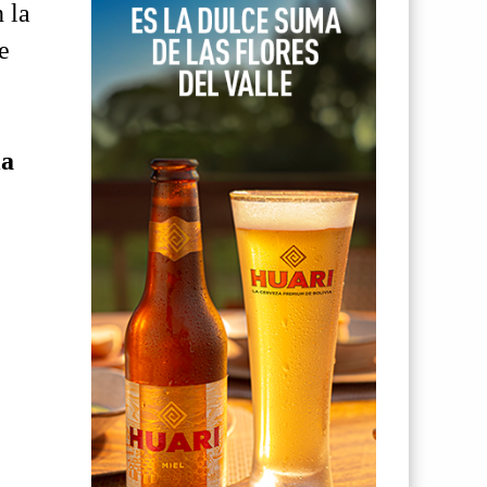
 la
e
la