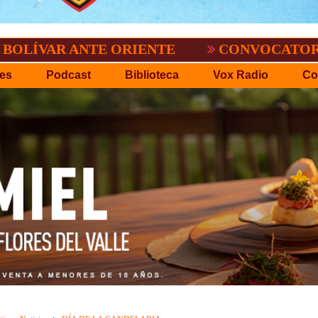
R ANTE ORIENTE
CONVOCATORIA DEL C.P
es
Podcast
Biblioteca
Vox Radio
Co