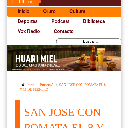
Lo Último
Inicio
Oruro
Cultura
Deportes
Podcast
Biblioteca
Vox Radio
Contacto
Inicio
Primera A
SAN JOSE CON POMATA EL 8
Y 11 DE FEBRERO
SAN JOSE CON
POMATA EL 8 Y