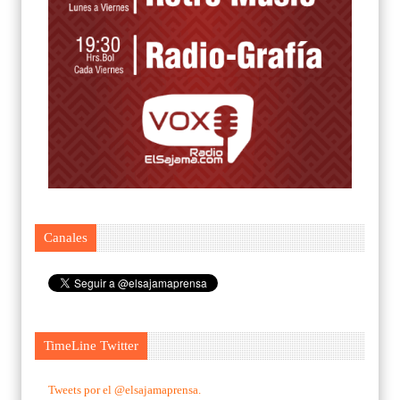
Canales
TimeLine Twitter
Tweets por el @elsajamaprensa.