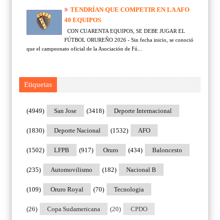
TENDRÍAN QUE COMPETIR EN LA AFO
40 EQUIPOS
CON CUARENTA EQUIPOS, SE DEBE JUGAR EL
FÚTBOL ORUREÑO 2026 - Sin fecha inicio, se conoció
que el campeonato oficial de la Asociación de Fú...
Etiquetas
(4949)
San Jose
(3418)
Deporte Internacional
(1830)
Deporte Nacional
(1532)
AFO
(1502)
LFPB
(917)
Oruro
(434)
Baloncesto
(235)
Automovilismo
(182)
Nacional B
(109)
Oruro Royal
(70)
Tecnologia
(26)
Copa Sudamericana
(20)
CPDO