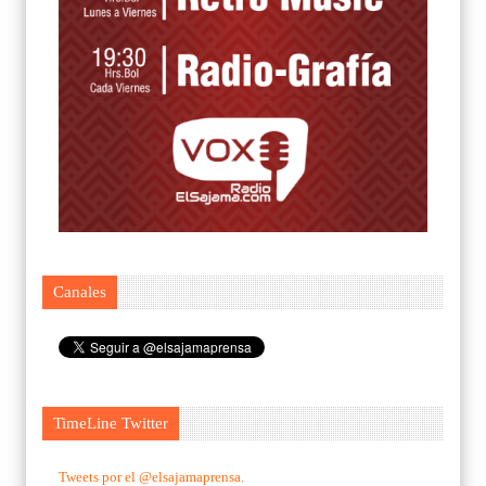
Canales
TimeLine Twitter
Tweets por el @elsajamaprensa.