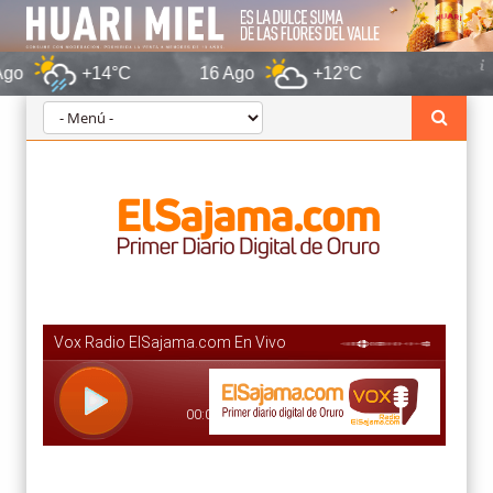
+14°C
16 Ago
+12°C
Oruro