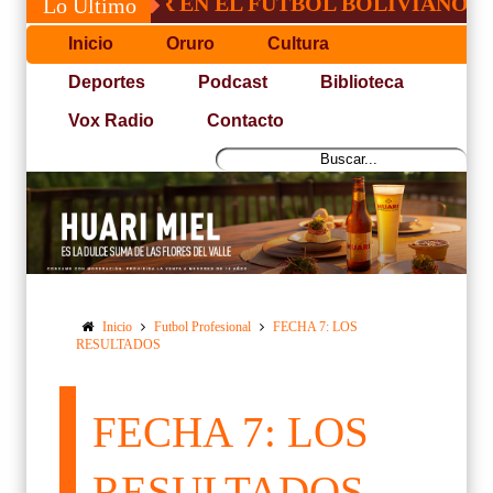
ICO LIDER EN EL FUTBOL BOLIVIANO
P
Lo Último
Inicio
Oruro
Cultura
Deportes
Podcast
Biblioteca
Vox Radio
Contacto
Inicio
Futbol Profesional
FECHA 7: LOS
RESULTADOS
FECHA 7: LOS
RESULTADOS