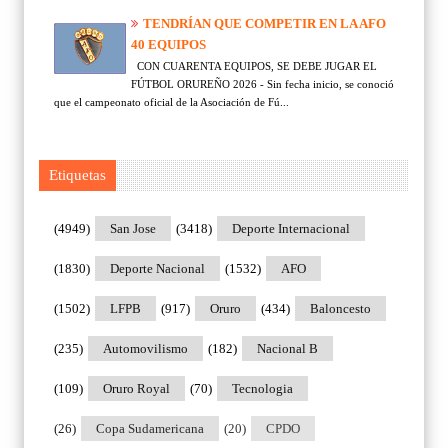
TENDRÍAN QUE COMPETIR EN LA AFO
40 EQUIPOS
CON CUARENTA EQUIPOS, SE DEBE JUGAR EL
FÚTBOL ORUREÑO 2026 - Sin fecha inicio, se conoció
que el campeonato oficial de la Asociación de Fú...
Etiquetas
(4949)
San Jose
(3418)
Deporte Internacional
(1830)
Deporte Nacional
(1532)
AFO
(1502)
LFPB
(917)
Oruro
(434)
Baloncesto
(235)
Automovilismo
(182)
Nacional B
(109)
Oruro Royal
(70)
Tecnologia
(26)
Copa Sudamericana
(20)
CPDO