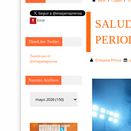
Inicio
Cultura
S
SALUD
PERIO
TimeLine Twitter
Tweets por el
ElSajama Prensa
@elsajamaprensa.
Nuestro Archivo