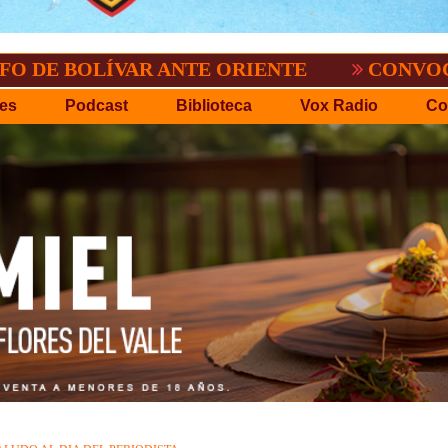
.P.D.O.
EL TIGRE NO PERDONO A NACI
es
Podcast
Biblioteca
Vox Radio
Co