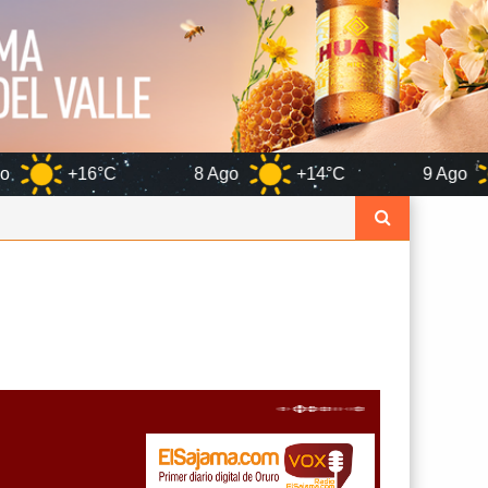
8 Ago
+14°C
9 Ago
+15°C