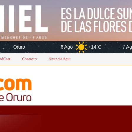
6 Ago
+14°C
7 Ago
+16°C
odCast
Contacto
Anuncia Aqui