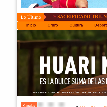
CONVOCATORIA DEL C
Lo Último
Inicio
Oruro
Cultura
Deport
Canales