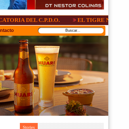
ONAL:2-3
GV-SAN JOSÉ, NO PUDO CON 
ntacto
Stories