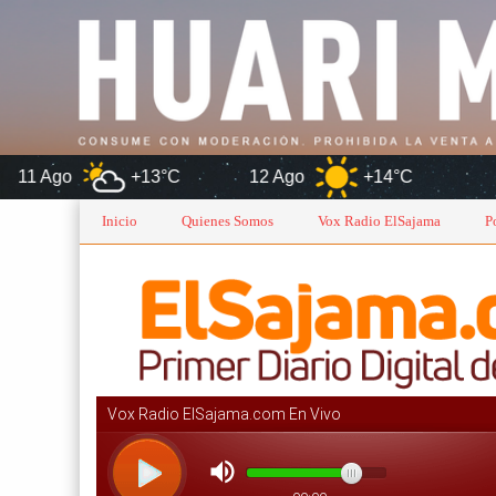
3°C
12 Ago
+14°C
Oruro
Inicio
Quienes Somos
Vox Radio ElSajama
P