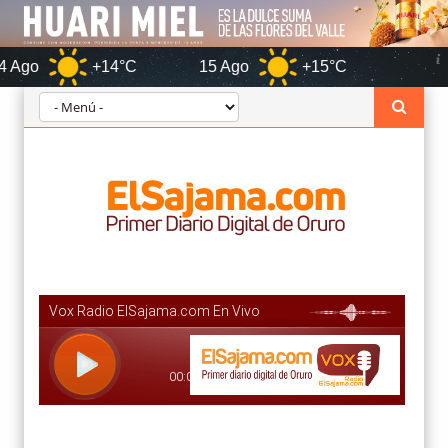
+14°C
15 Ago
+15°C
Oruro