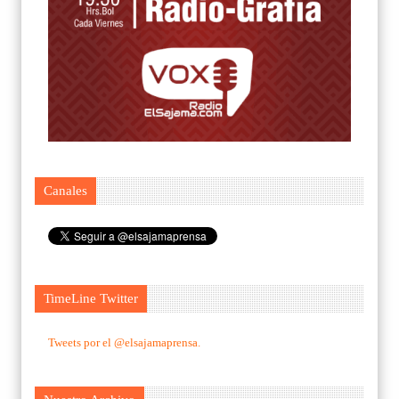
Canales
TimeLine Twitter
Tweets por el @elsajamaprensa.