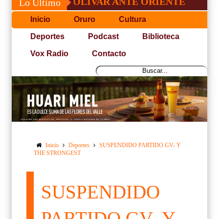
NFO DE BOLÍVAR ANTE ORIENTE
CONVOC
Lo Último
Inicio
Oruro
Cultura
Deportes
Podcast
Biblioteca
Vox Radio
Contacto
Inicio
Deportes
SUSPENDIDO PARTIDO GV- Y
THE STRONGEST
SUSPENDIDO
PARTIDO GV- Y