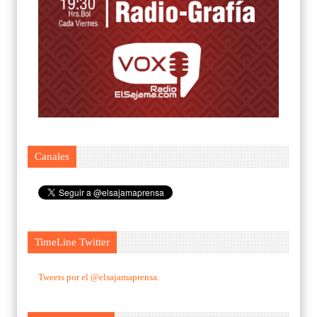
Canales
TimeLine Twitter
Tweets por el @elsajamaprensa.