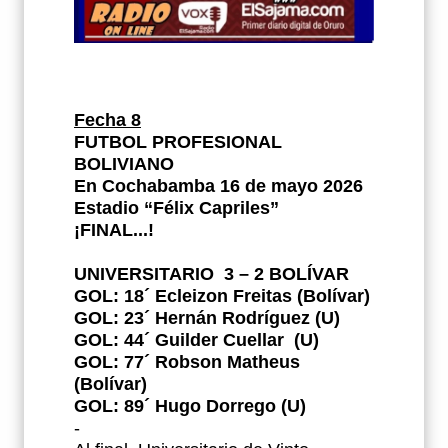
Fecha 8
FUTBOL PROFESIONAL
BOLIVIANO
En Cochabamba 16 de mayo 2026
Estadio “Félix Capriles”
¡FINAL...!
UNIVERSITARIO
3 – 2 BOLÍVAR
GOL: 18´ Ecleizon Freitas (Bolívar)
GOL: 23´ Hernán Rodríguez (U)
GOL: 44´ Guilder Cuellar
(U)
GOL: 77´ Robson Matheus
(Bolívar)
GOL: 89´ Hugo Dorrego (U)
-