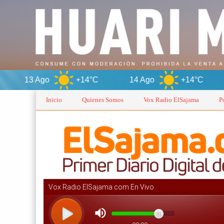
+14°C
14 Ago
+14°C
Oruro
Inicio
Quienes Somos
Vox Radio ElSajama
P