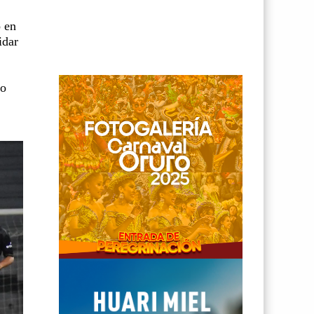
o en
idar
to