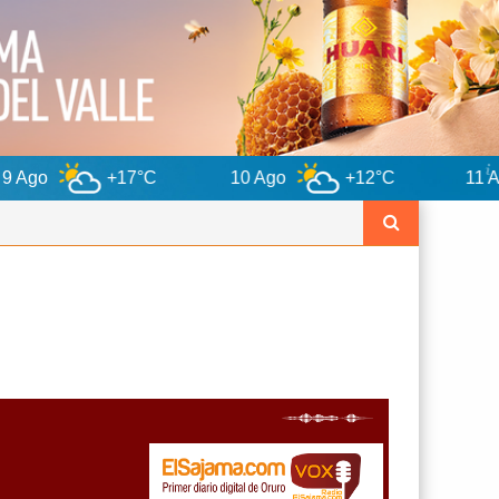
°C
10 Ago
+12°C
11 Ago
+12°C