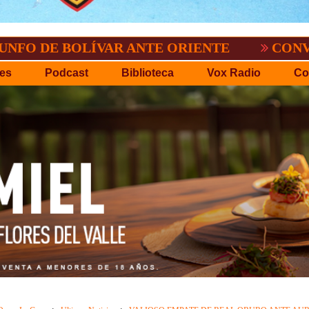
OLÍVAR ANTE ORIENTE
CONVOCATORIA D
es
Podcast
Biblioteca
Vox Radio
Co