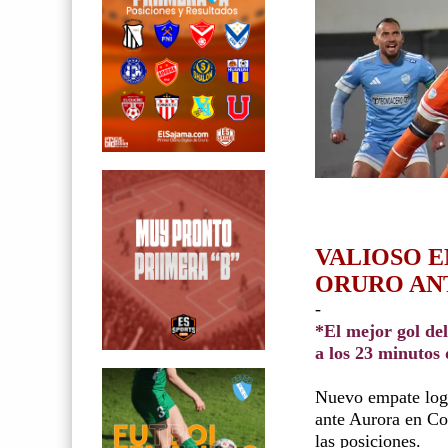
VALIOSO E
ORURO ANT
-
*El mejor gol de
a los 23 minutos 
Nuevo empate logr
ante Aurora en Coc
las posiciones.