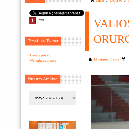
Inicio
Deportes
VALIO
ORUR
TimeLine Twitter
Tweets por el
ElSajama Prensa
@elsajamaprensa.
Nuestro Archivo