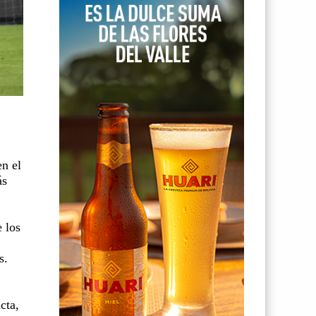
en el
ás
 los
s.
cta,