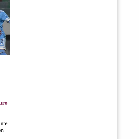
uro
ante
en