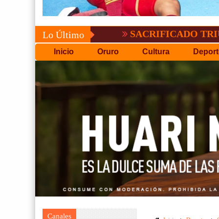
SACRIFICADO TRIUNFO DE B
Lo Último
Inicio
Oruro
Cultura
Deport
Canales