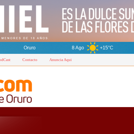
8 Ago
+15°C
9 Ago
+17
odCast
Contacto
Anuncia Aqui