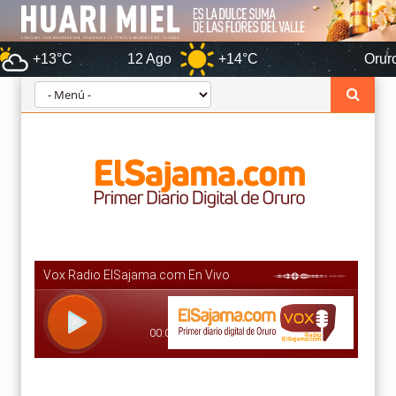
12 Ago
+14°C
Oruro