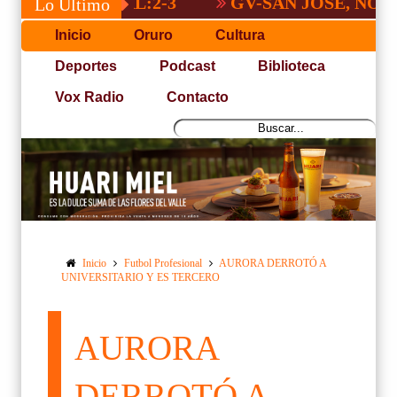
GV-SAN JOSÉ, NO PUDO C
Lo Último
Inicio
Oruro
Cultura
Deportes
Podcast
Biblioteca
Vox Radio
Contacto
Inicio
Futbol Profesional
AURORA DERROTÓ A
UNIVERSITARIO Y ES TERCERO
AURORA
DERROTÓ A