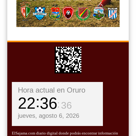
Hora actual en Oruro
22
36
38
jueves, agosto 6, 2026
ElSajama.com diario digital donde podrás encontrar información