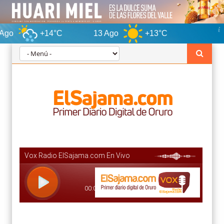
+14°C
13 Ago
+13°C
Oruro