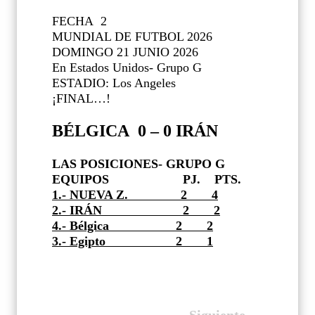
FECHA 2
MUNDIAL DE FUTBOL 2026
DOMINGO 21 JUNIO 2026
En Estados Unidos- Grupo G
ESTADIO: Los Angeles
¡FINAL…!
BÉLGICA 0 – 0 IRÁN
LAS POSICIONES- GRUPO G
EQUIPOS
PJ.
PTS.
1.- NUEVA Z.
2
4
2.- IRÁN
2
2
4.- Bélgica
2
2
3.- Egipto 2 1
Siguiente