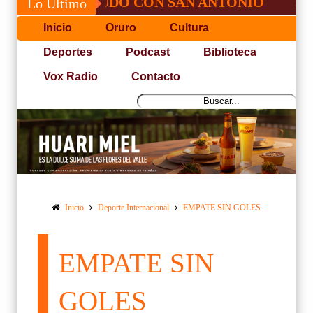
SÉ, NO PUDO CON SAN ANTONIO
COPA P
Lo Último
Inicio
Oruro
Cultura
Deportes
Podcast
Biblioteca
Vox Radio
Contacto
Inicio
Deporte Internacional
EMPATE SIN GOLES
EMPATE SIN
GOLES