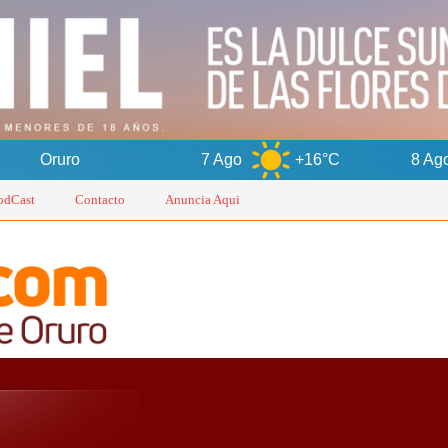
7 Ago
+16°C
8 Ago
+15°C
odCast
Contacto
Anuncia Aqui