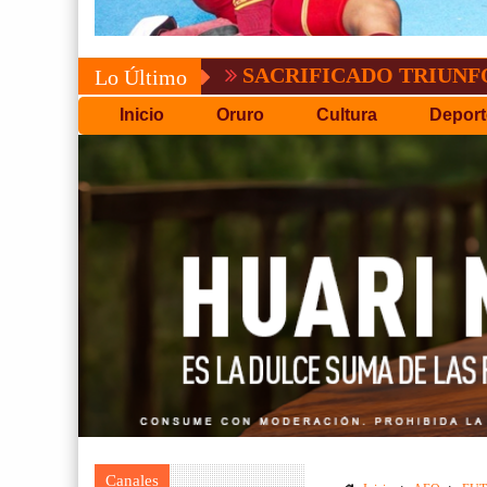
SACRIFICADO TRIUNFO DE BOL
Lo Último
Inicio
Oruro
Cultura
Deport
Canales