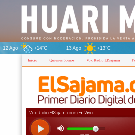
+14°C
13 Ago
+13°C
Oruro
Inicio
Quienes Somos
Vox Radio ElSajama
P