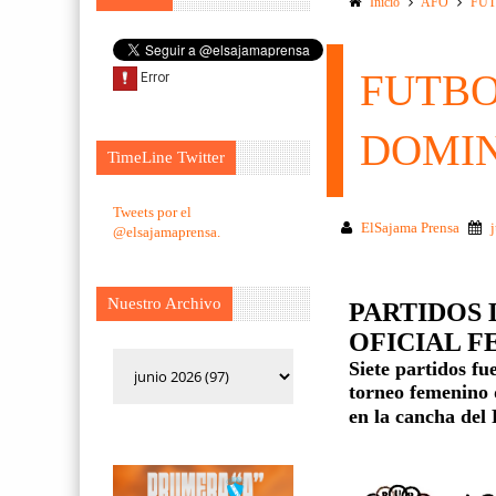
Inicio
AFO
FUT
FUTBO
DOMIN
TimeLine Twitter
Tweets por el
ElSajama Prensa
@elsajamaprensa.
Nuestro Archivo
PARTIDOS
OFICIAL F
Siete partidos f
torneo femenino d
en la cancha de