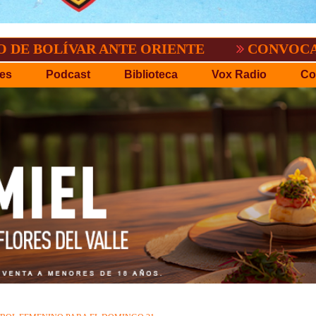
ÍVAR ANTE ORIENTE
CONVOCATORIA DEL
es
Podcast
Biblioteca
Vox Radio
Co