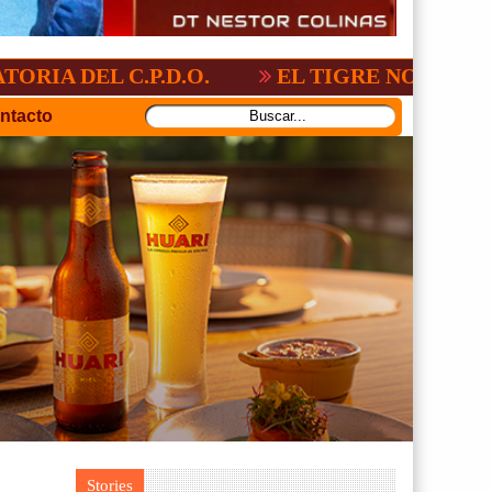
 C.P.D.O.
EL TIGRE NO PERDONO A NAC
ntacto
Stories