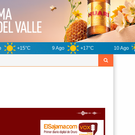
9 Ago
+17°C
10 Ago
+13°C