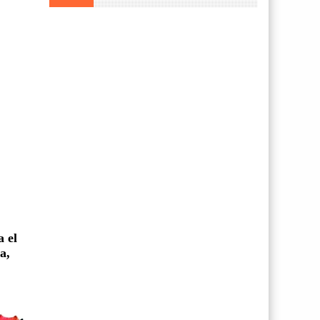
a el
a,