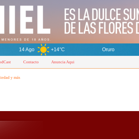
14 Ago
+14°C
Oruro
8
odCast
Contacto
Anuncia Aqui