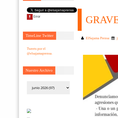
GRAVE
TimeLine Twitter
ElSajama Prensa
Tweets por el
@elsajamaprensa.
Nuestro Archivo