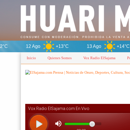
12 Ago
+13°C
13 Ago
+14°C
Inicio
Quienes Somos
Vox Radio ElSajama
P