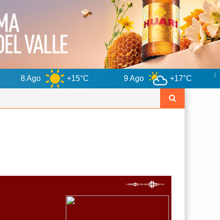
 Ago
+15°C
9 Ago
+17°C
10 A