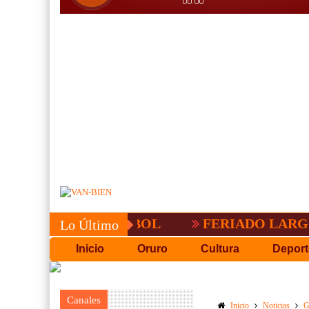
PACEÑA DE FUTBOL
FERIADO LARGO EN
Lo Último
Inicio
Oruro
Cultura
Deport
Canales
Inicio
Noticias
G