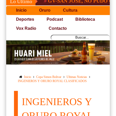
GV-SAN JOSÉ, NO PUDO CON SAN 
Lo Último
Inicio
Oruro
Cultura
Deportes
Podcast
Biblioteca
Vox Radio
Contacto
Inicio
Copa Simon Bolivar
Ultimas Noticias
INGENIEROS Y ORURO ROYAL CLASIFICADOS
INGENIEROS Y
ORURO ROYAL