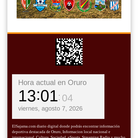
Hora actual en Oruro
13
01
06
viernes, agosto 7, 2026
ElSajama.com diario digital donde podrás encontrar información
deportiva destacada de Oruro, Informacion local nacional e
internacional, Cultura, Sociedad, eSports, Streaming Radio y mucho