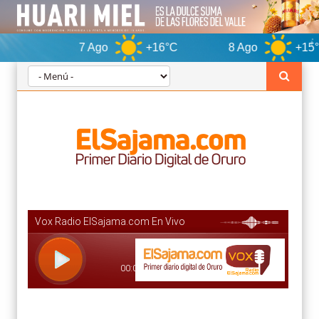
7 Ago
+16°C
8 Ago
+15°C